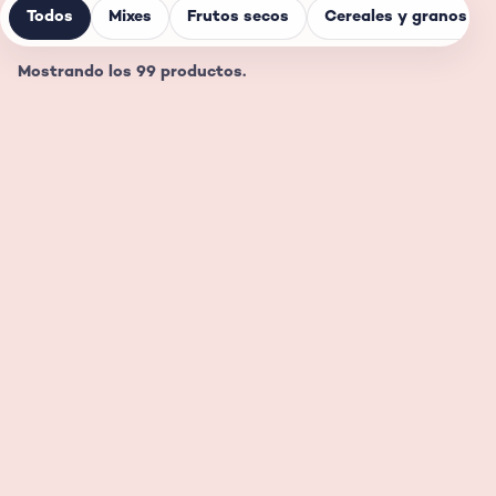
Todos
Mixes
Frutos secos
Cereales y granos
Mostrando los 99 productos.
Mix de frutos secos
Mix tostado y
ahumado
Ver ficha
Ver ficha
Chocoberry
Coconuts