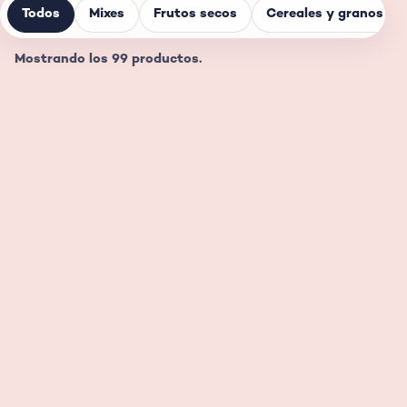
Todos
Mixes
Frutos secos
Cereales y granos
Mostrando los 99 productos.
Mix de frutos secos
Mix tostado y
ahumado
Ver ficha
Ver ficha
Chocoberry
Coconuts