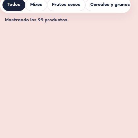
Todos
Mixes
Frutos secos
Cereales y granos
Mostrando los 99 productos.
Mix de frutos secos
Mix tostado y
ahumado
Ver ficha
Ver ficha
Chocoberry
Coconuts