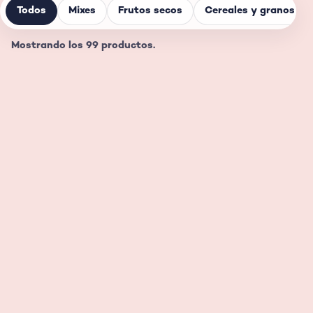
Todos
Mixes
Frutos secos
Cereales y granos
Mostrando los 99 productos.
Mix de frutos secos
Mix tostado y
ahumado
Ver ficha
Ver ficha
Chocoberry
Coconuts